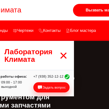
лимата
Вызвать ма
енды
Чертежи
Контакты
Блог мастера
×
Лаборатория
Климата
убликам
ановился?
 работы офиса:
+7 (938) 352-12-12
 09:00 - 17:00
›
Услуги
с выходной
Задать вопрос
трументом для
›
ыми запчастями
Прайс-лист