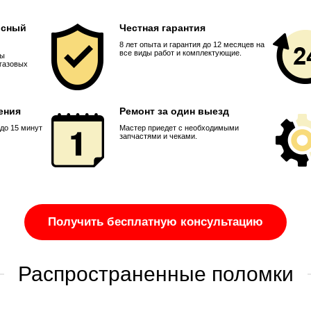
исный
Честная гарантия
8 лет опыта и гарантия до 12 месяцев на
все виды работ и комплектующие.
ны
газовых
ения
Ремонт за один выезд
до 15 минут
Мастер приедет с необходимыми
запчастями и чеками.
Получить бесплатную консультацию
Распространенные поломки