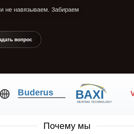
 и не навязываем. Забираем
›
Бренды
›
адать вопрос
Чертежи
Контакты
Блог мастера
Почему мы