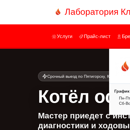
Лаборатория К
Услуги
Прайс-лист
Бр
Срочный выезд по Пятигорску, КМВ и Респ
Котёл ост
График
Пн-Пт
Сб-В
Мастер приедет с инс
диагностики и ходов