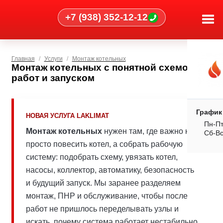
+7 (938) 352-12-12
Главная
Услуги
Монтаж котельных
Монтаж котельных с понятной схемой
работ и запуском
График
НОВАЯ УСЛУГА LAKLIMAT
Пн-Пт
Монтаж котельных
нужен там, где важно не
Сб-В
просто повесить котел, а собрать рабочую
систему: подобрать схему, увязать котел,
насосы, коллектор, автоматику, безопасность
и будущий запуск. Мы заранее разделяем
монтаж, ПНР и обслуживание, чтобы после
работ не пришлось переделывать узлы и
искать, почему система работает нестабильно.