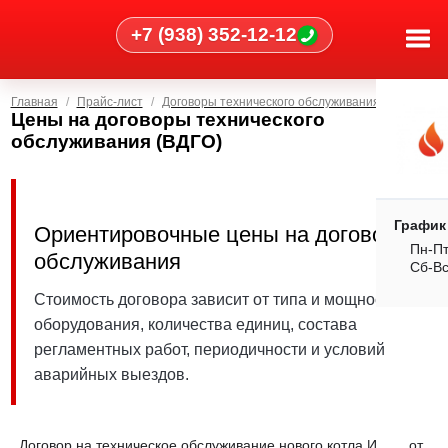
+7 (938) 352-12-12
Главная
Прайс-лист
Договоры технического обслуживания (ВДГО)
Цены на договоры технического
обслуживания (ВДГО)
График
Ориентировочные цены на договоры
Пн-Пт
обслуживания
Сб-В
Стоимость договора зависит от типа и мощности
оборудования, количества единиц, состава
регламентных работ, периодичности и условий
аварийных выездов.
Договор на техническое обслуживание нового котла И
от