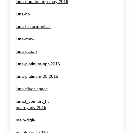
luna-duo_tec-mp-may-2016
luna-ht-
luna-ht-residential-
luna-max-
luna-ocean
luna-platinum-apr-2016
luna-platinum-05.2015
luna-silver-space
luna3_comfort_ht
main-yanv-2015
main-digit-
main5-sent-2016