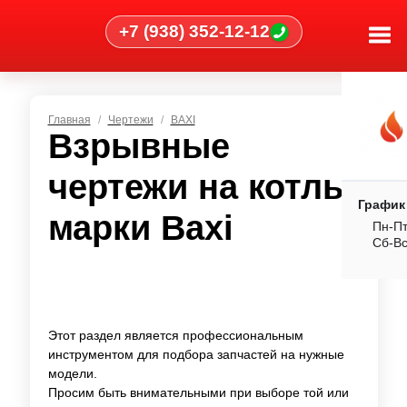
+7 (938) 352-12-12
Главная
Чертежи
BAXI
Взрывные
чертежи на котлы
График
марки Baxi
Пн-Пт
Сб-В
н
Этот раздел является профессиональным
инструментом для подбора запчастей на нужные
модели.
Просим быть внимательными при выборе той или