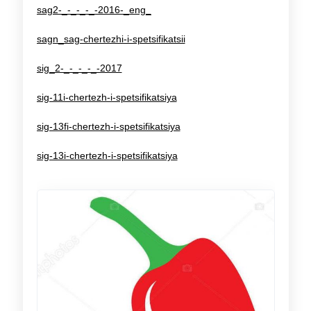
sag2-_-_-_-_-2016-_eng_
sagn_sag-chertezhi-i-spetsifikatsii
sig_2-_-_-_-_-2017
sig-11i-chertezh-i-spetsifikatsiya
sig-13fi-chertezh-i-spetsifikatsiya
sig-13i-chertezh-i-spetsifikatsiya