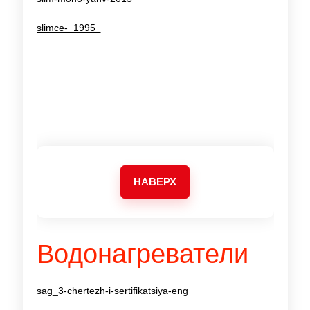
slimce-_1995_
К
б
НАВЕРХ
Водонагреватели
sag_3-chertezh-i-sertifikatsiya-eng